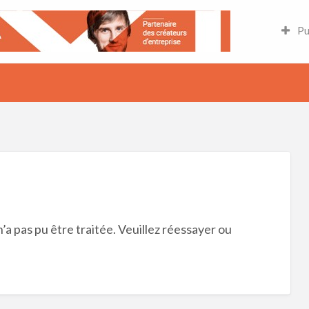
.fr
Pu
a pas pu être traitée.
Veuillez réessayer ou