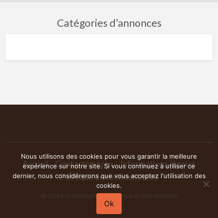
Catégories d’annonces
Nous utilisons des cookies pour vous garantir la meilleure
Accueil
Contactez-nous
Informations légales
expérience sur notre site. Si vous continuez à utiliser ce
dernier, nous considérerons que vous acceptez l'utilisation des
Politique de confidentialité
cookies.
©
2026
toutunservice.fr
| Tous droits réservés
Ok