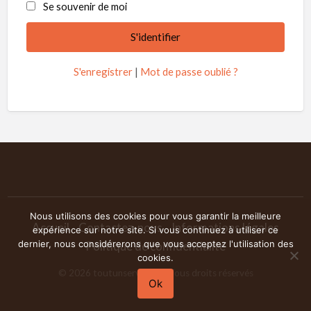
Se souvenir de moi
S'enregistrer
|
Mot de passe oublié ?
Nous utilisons des cookies pour vous garantir la meilleure
Accueil
Contactez-nous
Informations légales
expérience sur notre site. Si vous continuez à utiliser ce
dernier, nous considérerons que vous acceptez l'utilisation des
Politique de confidentialité
cookies.
©
2026
toutunservice.fr
| Tous droits réservés
Ok